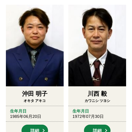
沖田 明子
川西 毅
オキタ アキコ
カワニシ ツヨシ
生年月日
生年月日
1985年06月20日
1972年07月30日
詳細
詳細