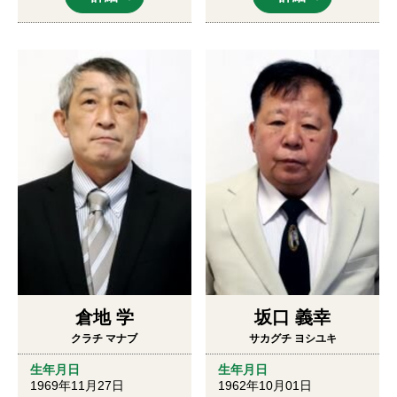
倉地 学
坂口 義幸
クラチ マナブ
サカグチ ヨシユキ
生年月日
生年月日
1969年11月27日
1962年10月01日