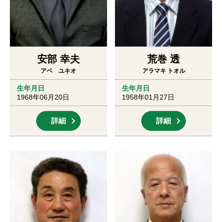
安部 幸夫
荒巻 透
アベ ユキオ
アラマキ トオル
生年月日
生年月日
1968年06月20日
1958年01月27日
詳細
詳細