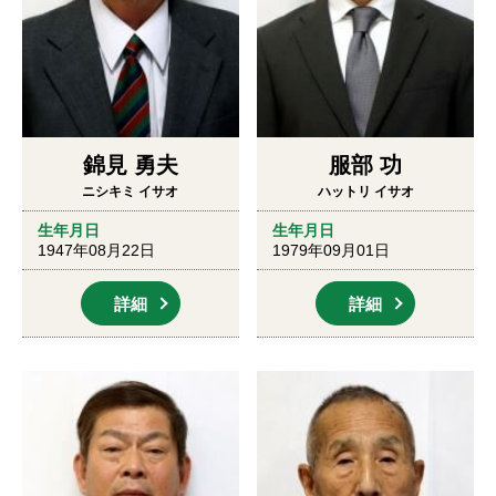
錦見 勇夫
服部 功
ニシキミ イサオ
ハットリ イサオ
生年月日
生年月日
1947年08月22日
1979年09月01日
詳細
詳細