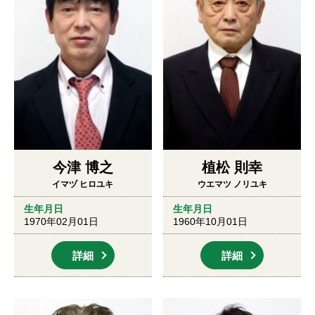
今津 博之
植松 則幸
イマヅ ヒロユキ
ウエマツ ノリユキ
生年月日
生年月日
1970年02月01日
1960年10月01日
詳細
詳細