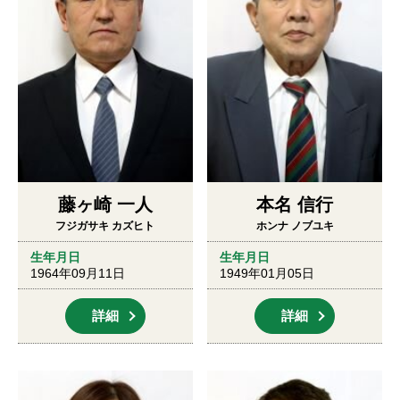
藤ヶ崎 一人
本名 信行
フジガサキ カズヒト
ホンナ ノブユキ
生年月日
生年月日
1964年09月11日
1949年01月05日
詳細
詳細