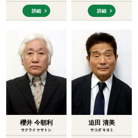
詳細
詳細
櫻井 今朝利
迫田 清美
サクライ ケサトシ
サコダ キヨミ