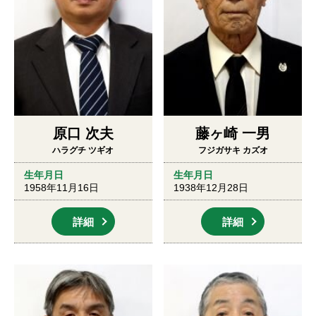
原口 次夫
藤ヶ崎 一男
ハラグチ ツギオ
フジガサキ カズオ
生年月日
生年月日
1958年11月16日
1938年12月28日
詳細
詳細