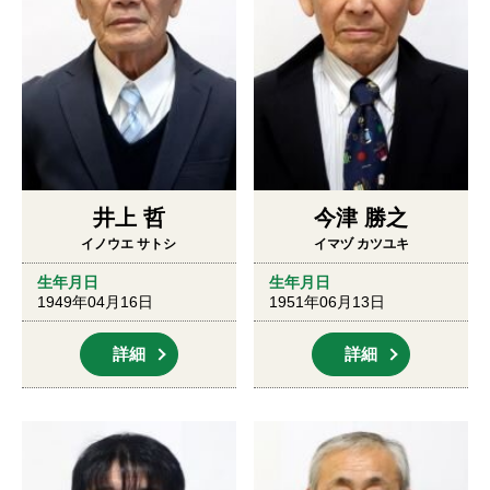
井上 哲
今津 勝之
イノウエ サトシ
イマヅ カツユキ
生年月日
生年月日
1949年04月16日
1951年06月13日
詳細
詳細