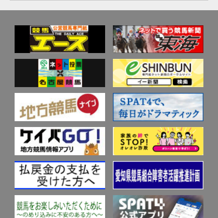
歴代リーディング
重賞競走成績･馬番別入着一覧
歴代高額払戻金
データベース