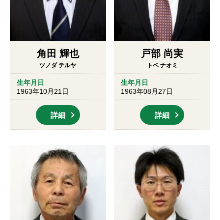
角田 輝也
戸部 尚実
ツノダ テルヤ
トベ ナオミ
生年月日
生年月日
1963年10月21日
1963年08月27日
詳細
詳細