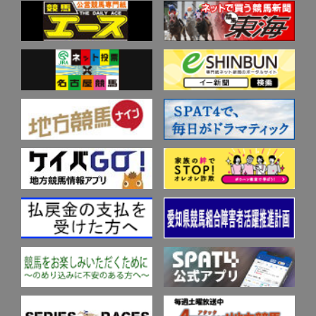
重賞競走成績･馬番別入着一覧
歴代高額払戻金
データベース