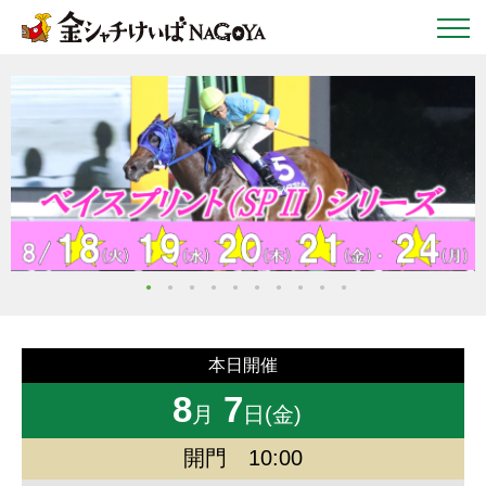
本日開催
8
7
月
日(金)
開門 10:00