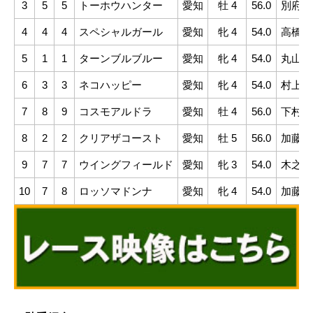
3
5
5
トーホウハンター
愛知
牡 4
56.0
別府衣
4
4
4
スペシャルガール
愛知
牝 4
54.0
高橋昭
5
1
1
ターンブルブルー
愛知
牝 4
54.0
丸山真
6
3
3
ネコハッピー
愛知
牝 4
54.0
村上弘
7
8
9
コスモアルドラ
愛知
牡 4
56.0
下村瑠
8
2
2
クリアザコースト
愛知
牡 5
56.0
加藤利
9
7
7
ウイングフィールド
愛知
牝 3
54.0
木之葵
10
7
8
ロッソマドンナ
愛知
牝 4
54.0
加藤聡