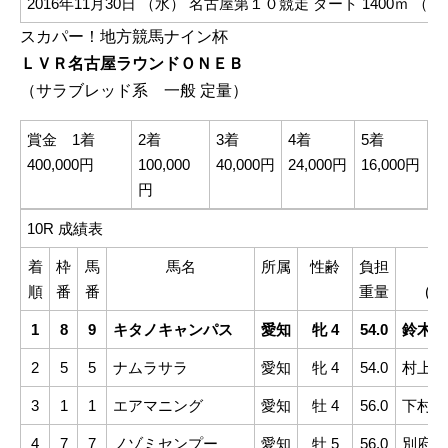
2016年11月30日 （水）
名古屋第１０競走
ダート 1400ｍ （
スカパー！地方競馬ナイン杯
ＬＶＲ名古屋ラウンドＯＮＥＢ
（サラブレッド系 一般 定量）
賞金 1着
2着
3着
4着
5着
400,000円
100,000
40,000円
24,000円
16,000円
円
10R 成績表
着
枠
馬
馬名
所属
性齢
負担
騎
順
番
番
重量
(所
1
8
9
キタノキャンパス
愛知
牝 4
54.0
鈴木麻
2
5
5
ナムラサラ
愛知
牝 4
54.0
村上弘
3
1
1
エアマニング
愛知
牡 4
56.0
下村瑠
4
7
7
ノゾミセンプー
愛知
牡 5
56.0
別府衣