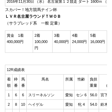
2016年11月30日 （水）
名古屋第１２競走
ダート 1600ｍ （
スカパー！地方競馬ナイン杯
ＬＶＲ名古屋ラウンドＴＷＯＢ
（サラブレッド系 一般 定量）
賞金 1着
2着
3着
4着
5着
400,000円
100,000
40,000円
24,000円
16,000円
円
12R成績表
着
枠
馬
馬名
所属
性齢
負担
騎
順
番
番
重量
(所
1
6
6
スリーネルソン
愛知
セン 6
56.0
宮下瞳
2
8
10
ヘイゲル
愛知
牝 4
54.0
鈴木麻