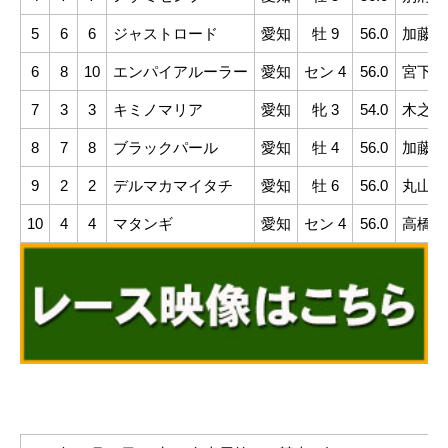
5
6
6
ジャストロード
愛知
牡 9
56.0
加藤聡
6
8
10
エンパイアルーラー
愛知
セン 4
56.0
宮下瞳
7
3
3
キミノマリア
愛知
牝 3
54.0
木之葵
8
7
8
ブラックパール
愛知
牡 4
56.0
加藤利
9
2
2
デルマカマイタチ
愛知
牡 6
56.0
丸山真
10
4
4
マタンギ
愛知
セン 4
56.0
高橋昭