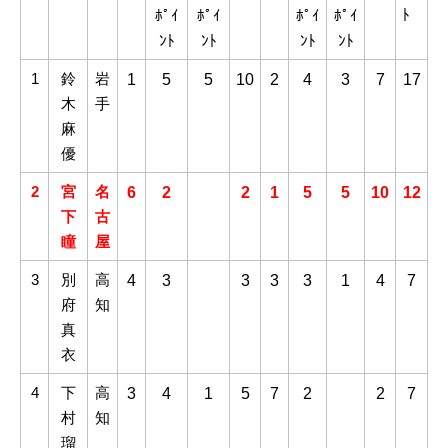
ﾄ
ﾎﾟｲ
ﾎﾟｲ
ﾎﾟｲ
ﾎﾟｲ
ﾝﾄ
ﾝﾄ
ﾝﾄ
ﾝﾄ
1
鈴
岩
1
5
5
10
2
4
3
7
17
木
手
麻
優
2
宮
名
6
2
2
1
5
5
10
12
下
古
瞳
屋
3
別
高
4
3
3
3
3
1
4
7
府
知
真
衣
4
下
高
3
4
1
5
7
2
2
7
村
知
瑠