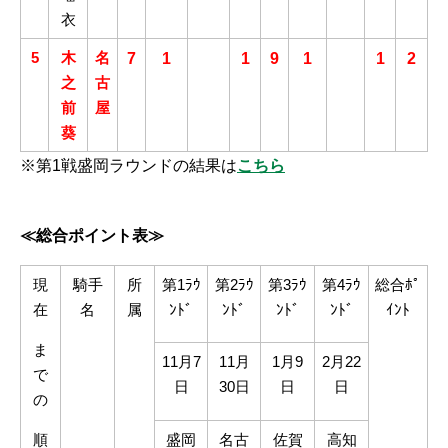
衣
5
木
名
7
1
1
9
1
1
2
之
古
前
屋
葵
※第1戦盛岡ラウンドの結果は
こちら
≪総合ポイント表≫
現
騎手
所
第1ﾗｳ
第2ﾗｳ
第3ﾗｳ
第4ﾗｳ
総合ﾎﾟ
在
名
属
ﾝﾄﾞ
ﾝﾄﾞ
ﾝﾄﾞ
ﾝﾄﾞ
ｲﾝﾄ
ま
11月7
11月
1月9
2月22
で
日
30日
日
日
の
順
盛岡
名古
佐賀
高知