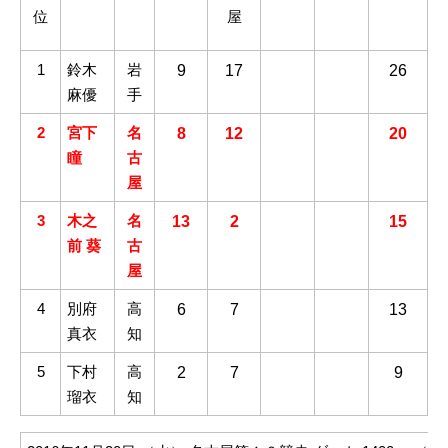
位
屋
1
鈴木
岩
9
17
26
麻優
手
2
宮下
名
8
12
20
瞳
古
屋
3
木之
名
13
2
15
前 葵
古
屋
4
別府
高
6
7
13
真衣
知
5
下村
高
2
7
9
瑠衣
知