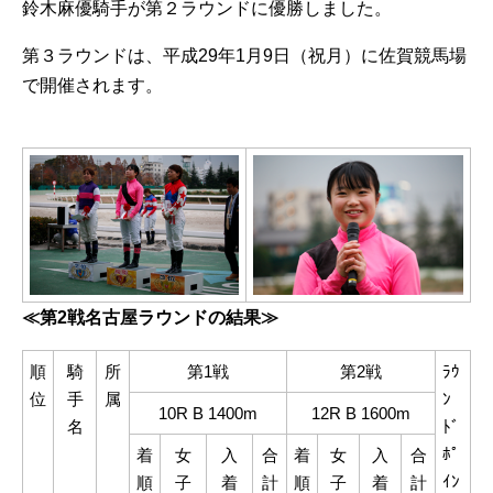
鈴木麻優騎手が第２ラウンドに優勝しました。
第３ラウンドは、平成29年1月9日（祝月）に佐賀競馬場
で開催されます。
≪第2戦名古屋ラウンドの結果≫
順
騎
所
第1戦
第2戦
ﾗｳ
位
手
属
ﾝ
10R B 1400m
12R B 1600m
名
ﾄﾞ
ﾎﾟ
着
女
入
合
着
女
入
合
ｲﾝ
順
子
着
計
順
子
着
計