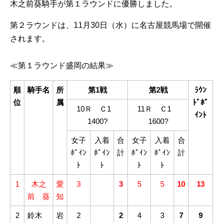
木之前葵騎手が第１ラウンドに優勝しました。
第２ラウンドは、11月30日（水）に名古屋競馬場で開催
されます。
≪第１ラウンド盛岡の結果≫
順
騎手名
所
第1戦
第2戦
ﾗｳﾝ
位
属
ﾄﾞﾎﾟ
10Ｒ Ｃ1
11Ｒ Ｃ1
ｲﾝﾄ
1400?
1600?
女子
入着
合
女子
入着
合
ﾎﾟｲﾝ
ﾎﾟｲﾝ
計
ﾎﾟｲﾝ
ﾎﾟｲﾝ
計
ﾄ
ﾄ
ﾄ
ﾄ
1
木之
愛
3
3
5
5
10
13
前 葵
知
2
鈴木
岩
2
2
4
3
7
9