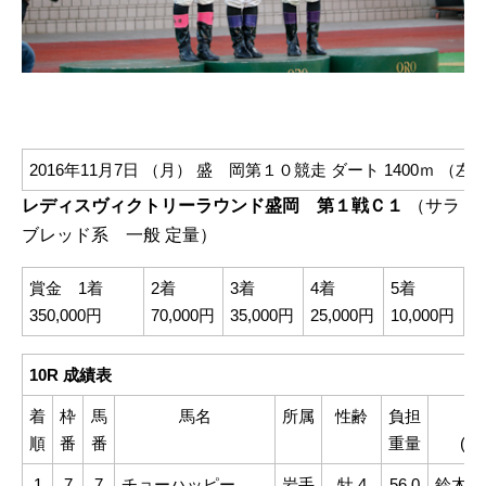
2016年11月7日 （月）
盛 岡第１０競走
ダート 1400ｍ （
レディスヴィクトリーラウンド盛岡 第１戦Ｃ１
（サラ
ブレッド系 一般 定量）
賞金 1着
2着
3着
4着
5着
350,000円
70,000円
35,000円
25,000円
10,000円
10R 成績表
着
枠
馬
馬名
所属
性齢
負担
騎
順
番
番
重量
(所
1
7
7
チョーハッピー
岩手
牡 4
56.0
鈴木祐