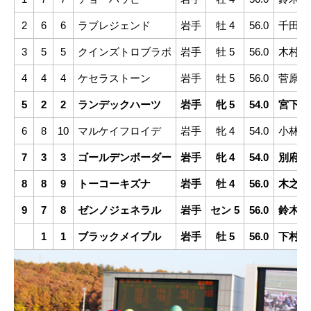
2
6
6
ラブレジェンド
岩手
牡 4
56.0
千田洋
3
5
5
クインズトロブラボ
岩手
牡 5
56.0
木村直
4
4
4
ケセラストーン
岩手
牡 5
56.0
菅原辰
5
2
2
ランデックハーツ
岩手
牝 5
54.0
宮下瞳
6
8
10
マルケイフロイデ
岩手
牝 4
54.0
小林凌
7
3
3
ゴールデンボーダー
岩手
牝 4
54.0
別府衣
8
8
9
トーコーキズナ
岩手
牡 4
56.0
木之葵
9
7
8
ゼンノジェネラル
岩手
セン 5
56.0
鈴木麻
1
1
ブラックメイプル
岩手
牡 5
56.0
下村瑠