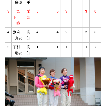
麻優
手
3
宮
愛
5
5
3
3
8
下
知
瞳
4
別府
高
4
4
2
2
6
真衣
知
5
下村
高
1
1
1
1
2
瑠衣
知