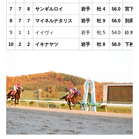
7
7
8
サンギルロイ
岩手
牡 4
56.0
宮下瞳
8
7
7
マイネルナタリス
岩手
牡 9
56.0
別府衣
9
1
1
イイヴィ
岩手
牝 5
54.0
鈴木祐
10
2
2
イキナヤツ
岩手
牡 8
56.0
下村瑠