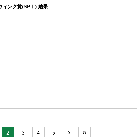
ウィング賞(SPⅠ) 結果
›
»
2
3
4
5