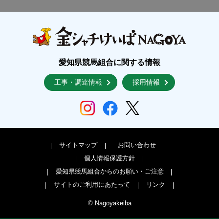
愛知県競馬組合に関する情報
工事・調達情報
採用情報
サイトマップ
お問い合わせ
個人情報保護方針
愛知県競馬組合からのお願い・ご注意
サイトのご利用にあたって
リンク
© Nagoyakeiba