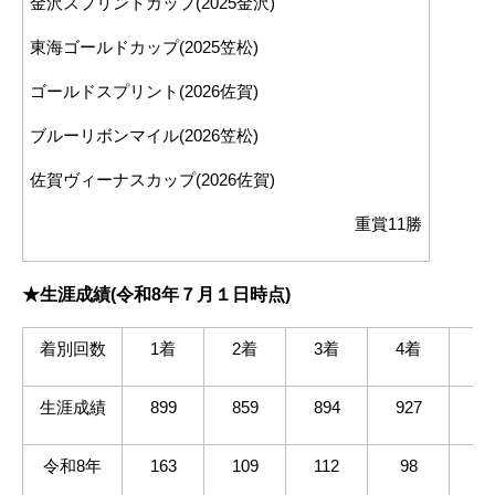
金沢スプリントカップ
(2025
金沢
)
東海ゴールドカップ
(2025
笠松
)
ゴールドスプリント
(2026
佐賀
)
ブルーリボンマイル
(2026
笠松
)
佐賀ヴィーナスカップ
(2026
佐賀
)
重賞
11
勝
★
生涯成績
(
令和
8
年７月１日時点
)
着別回数
1着
2着
3着
4着
5
生涯成績
899
859
894
927
81
令和
8
年
163
109
112
98
11