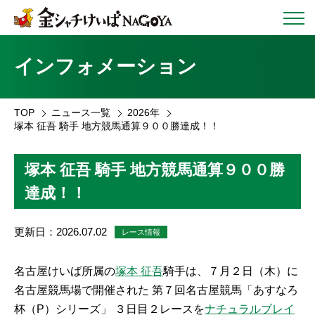
インフォメーション
TOP
ニュース一覧
2026年
塚本 征吾 騎手 地方競馬通算９００勝達成！！
塚本 征吾 騎手 地方競馬通算９００勝
達成！！
更新日：2026.07.02
レース情報
名古屋けいば所属の
塚本 征吾
騎手は、７月２日
（
木
）
に
名古屋競馬場で開催された 第７回名古屋競馬「あすなろ
杯（
P
）シリーズ」 ３日目２レースを
ナチュラルブレイ