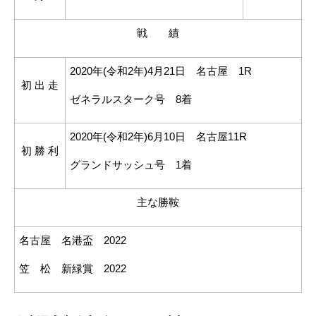
戦 績
2020年
(
令和
2
年
)4
月
21
日 名古屋
1R
初 出 走
ゼネラルスターク号
8
着
2020年
(
令和
2
年
)6
月
10
日 名古屋
11R
初 勝 利
グランドサッシュ号
1
着
主な勝鞍
名古屋 名港盃
2022
笠 松 新緑賞
2022