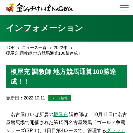
インフォメーション
TOP
ニュース一覧
2022年
榎屋充 調教師 地方競馬通算100勝達成！！
榎屋充 調教師 地方競馬通算100勝達
成！！
更新日：2022.10.11
レース情報
名古屋けいば所属の
榎屋充
調教師は、
10
月
11
日に名古
屋競馬場で開催された第
15
回名古屋競馬「ゴールド争覇
シリーズ
(SP
Ⅰ
)
」
1
日目第
4
レースで、管理する
グラッテ