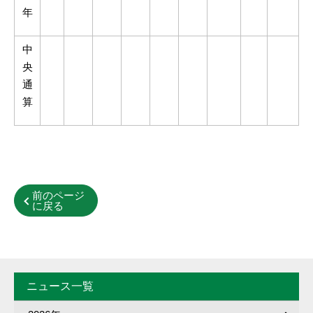
年
中
央
通
算
前のページ
に戻る
ニュース一覧