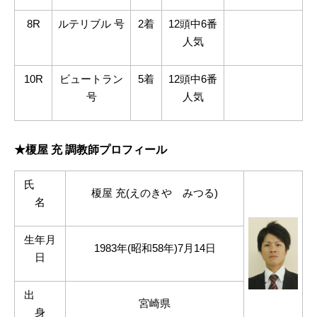
8R
ルテリブル 号
2着
12頭中
6
番
人気
10R
ビュートラン
5着
12頭中
6
番
号
人気
★榎屋 充 調教師プロフィール
氏
榎屋 充(えのきや みつる
)
名
生年月
1983年
(
昭和
58
年
)7
月
14
日
日
出
宮崎県
身