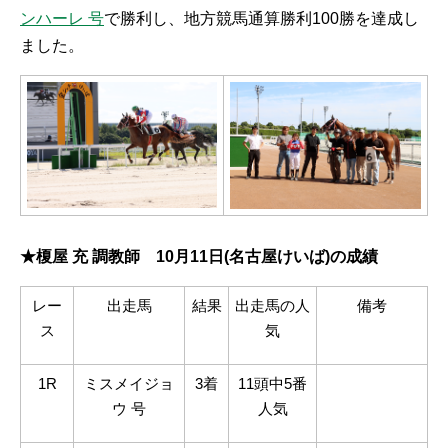
ンハーレ 号
で勝利し、地方競馬通算勝利
100
勝を達成し
ました。
★榎屋 充 調教師
10
月
11
日
(
名古屋けいば
)
の成績
レー
出走馬
結果
出走馬の人
備考
ス
気
1R
ミスメイジョ
3着
11頭中
5
番
ウ
号
人気