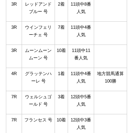
3R
レッドアンド
2着
11頭中
8
番
ブルー 号
人気
3R
ウインフェリ
7着
11頭中
4
番
ーチェ 号
人気
3R
ムーンムーン
10着
11頭中
11
ムーン 号
番人気
4R
グラッテンハ
1着
11頭中
4
番
地方競馬通算
ーレ 号
人気
100
勝
7R
ウェルシュゴ
3着
12頭中
5
番
ールド 号
人気
7R
フランセス 号
10着
12頭中
3
番
人気