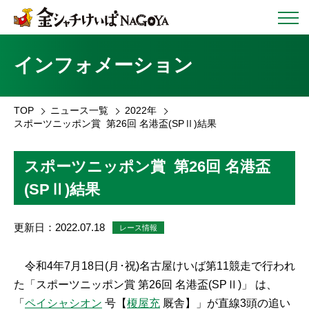
インフォメーション
TOP
ニュース一覧
2022年
スポーツニッポン賞 第26回 名港盃(SPⅡ)結果
スポーツニッポン賞 第26回 名港盃
(SPⅡ)結果
更新日：2022.07.18
レース情報
令和4年7月18日(月･祝)名古屋けいば第11競走で行われ
た「スポーツニッポン賞 第26回 名港盃(SPⅡ)」
は、
「
ペイシャシオン
号【
榎屋充
厩舎】」が直線3頭の追い