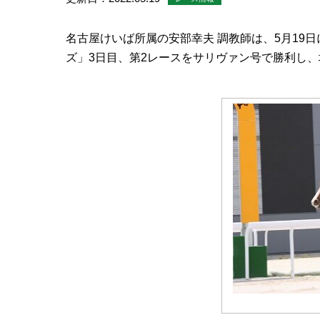
名古屋けいば所属の安部幸夫 調教師は、5月
19
日
ズ」
3
日目、第
2
レースをサリヴァン号で勝利し、