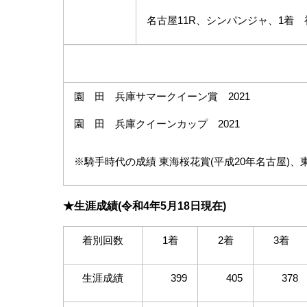
名古屋
11R
、シンパンジャ、
1
着 
園 田 兵庫サマークイーン賞
2021
園 田 兵庫クイーンカップ
2021
※騎手時代の成績 東海桜花賞
(
平成
20
年名古屋
)
、
★生涯成績
(
令和4年
5
月18日現在
)
着別回数
1着
2着
3着
生涯成績
399
405
378