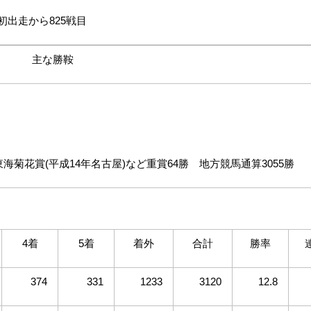
初出走から
825
戦目
主な勝鞍
東海菊花賞
(
平成
14
年名古屋
)
など重賞
64
勝 地方競馬通算
3055
勝
4着
5着
着外
合計
勝率
374
331
1233
3120
12.8