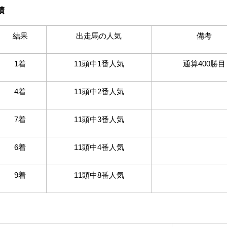
績
結果
出走馬の人気
備考
1着
11頭中
1
番人気
通算400勝目
4着
11頭中
2
番人気
7着
11頭中
3
番人気
6着
11頭中
4
番人気
9着
11頭中8番人気