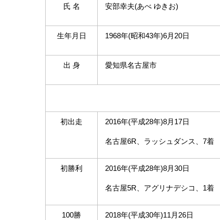
氏
名
安部幸夫
(
あべ ゆきお
)
生年月日
1968年
(
昭和
43
年
)6
月
20
日
出
身
愛知県名古屋市
初出走
2016年
(
平成
28
年
)8
月
17
日
名古屋
6R
、ラッシュダンス、
7
着
初勝利
2016年
(
平成
28
年
)8
月
30
日
名古屋
5R
、アグリナデシコ、
1
着
100勝
2018年
(
平成
30
年
)11
月
26
日