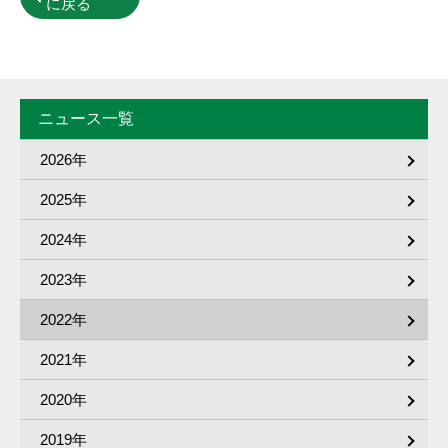
に戻る
ニュース一覧
2026年
2025年
2024年
2023年
2022年
2021年
2020年
2019年