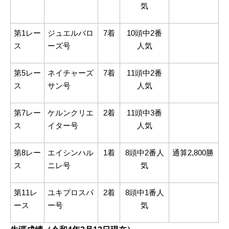
気
第1レー
ジュエルバロ
7着
10頭中2番
ス
ーズ号
人気
第5レー
ネイチャーズ
7着
11頭中2番
ス
サン号
人気
第7レー
ケルンクリエ
2着
11頭中3番
ス
イター号
人気
第8レー
エイシンハル
1着
8頭中2番人
通算2,800勝
ス
ニレ号
気
第11レ
ユキプロスパ
2着
8頭中1番人
ース
ー号
気