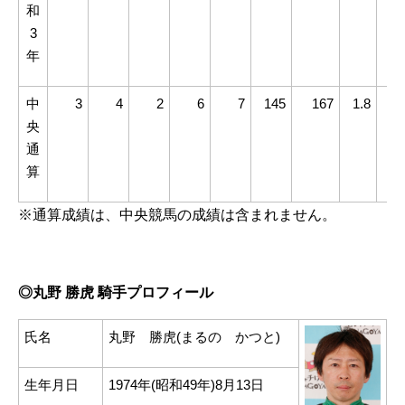
和
3
年
中
3
4
2
6
7
145
167
1.8
4.
央
通
算
※通算成績は、中央競馬の成績は含まれません。
◎
丸野 勝虎
騎手プロフィール
氏名
丸野 勝虎(まるの かつと)
生年月日
1974年(昭和49年)8月13日