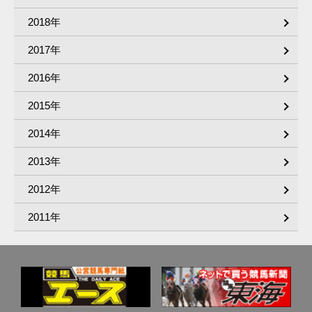
2018年
2017年
2016年
2015年
2014年
2013年
2012年
2011年