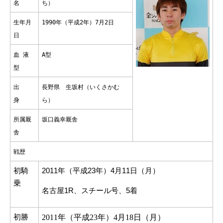
名
ち）
生年月
1990年（平成2年）7月2日
日
血 液
A型
型
出
長野県 生坂村（いくさかむ
身
ら）
所属厩
坂口義幸厩舎
舎
戦歴
初騎
2011年（平成23年）4月11日（月）
乗
名古屋1R
、スチール号、5着
初勝
2011年（平成23年）4月18日（月）