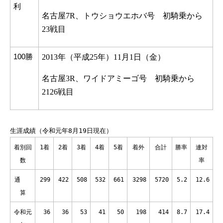
利
名古屋7R、トウショウエホバ号 初騎乗から
23戦目
100勝
2013年（平成25年）11月1日（金）
名古屋3R、ワイドアミーゴ号 初騎乗から
2126戦目
生涯成績（令和元年8月19日現在）
着別回
1着
2着
3着
4着
5着
着外
合計
勝率
連対
数
率
通
299
422
508
532
661
3298
5720
5.2
12.6
算
令和元
36
36
53
41
50
198
414
8.7
17.4