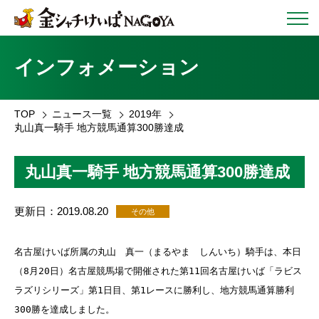
インフォメーション
TOP
ニュース一覧
2019年
丸山真一騎手 地方競馬通算300勝達成
丸山真一騎手 地方競馬通算300勝達成
更新日：2019.08.20
その他
名古屋けいば所属の丸山 真一（まるやま しんいち）騎手は、本日
（8月20日）名古屋競馬場で開催された第11回名古屋けいば「ラビス
ラズリシリーズ」第1日目、第1レースに勝利し、地方競馬通算勝利
300勝を達成しました。