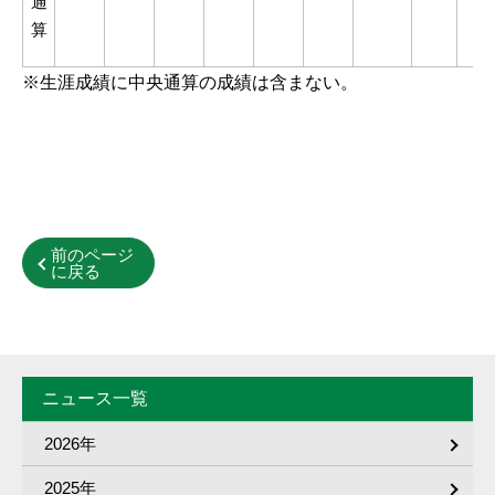
通
算
※生涯成績に中央通算の成績は含まない。
前のページ
に戻る
ニュース一覧
2026年
2025年