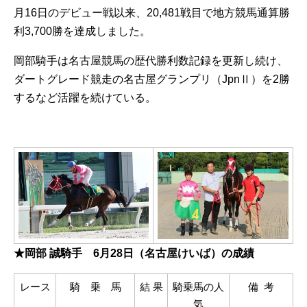
月16日のデビュー戦以来、20,481戦目で地方競馬通算勝
利3,700勝を達成しました。
岡部騎手は名古屋競馬の歴代勝利数記録を更新し続け、
ダートグレード競走の名古屋グランプリ（JpnⅡ）を2勝
するなど活躍を続けている。
★岡部
誠騎手 6月28日
（名古屋けいば）の成績
レース
騎 乗 馬
結 果
騎乗馬の人
備 考
気