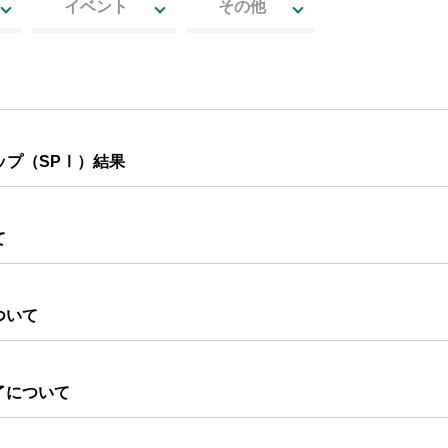
イベント
その他
ップ（SPⅠ）結果
て
ついて
了について