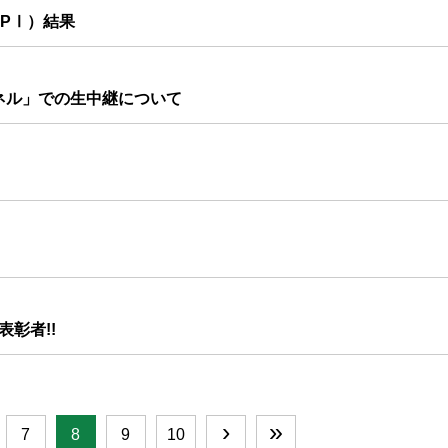
SPⅠ）結果
ネル」での生中継について
表彰者!!
›
»
7
8
9
10