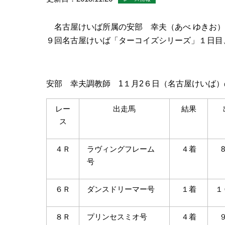
名古屋けいば所属の安部 幸夫（あべ ゆきお）調
９回名古屋けいば「ターコイズシリーズ」１日目
安部 幸夫調教師 1１月2６日（名古屋けいば）
レー
出走馬
結果
ス
４Ｒ
ラヴィングフレーム
４着
号
６Ｒ
ダンスドリーマー号
１着
１
８Ｒ
プリンセスミオ号
４着