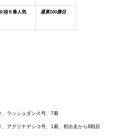
９頭６番人気
通算100勝目
6Ｒ、ラッシュダンス号、7着
屋5Ｒ、アグリナデシコ号、1着、初出走から8戦目