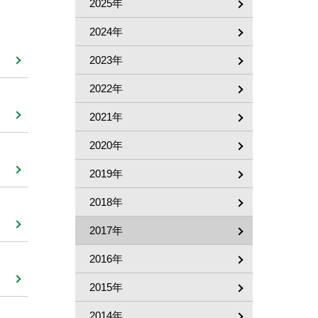
2025年
2024年
2023年
2022年
2021年
2020年
2019年
2018年
2017年
2016年
2015年
2014年