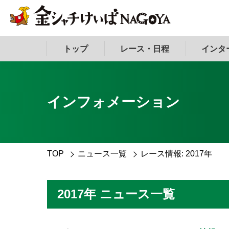
トップ
レース・日程
インタ
インフォメーション
TOP
ニュース一覧
レース情報: 2017年
2017年 ニュース一覧