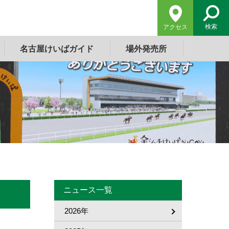
検索
アクセス
名古屋けいばガイド
場外発売所
ニュース一覧
2026年