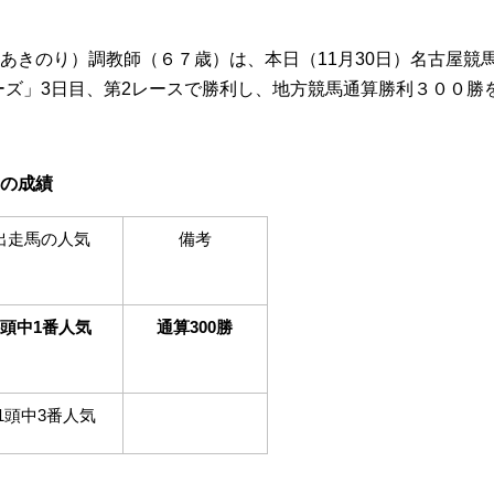
あきのり）調教師（６７歳）は、本日（11月30日）名古屋競
ーズ」3日目、第2レースで勝利し、地方競馬通算勝利３００勝
）の成績
出走馬の人気
備考
8頭中1番人気
通算300勝
1頭中3番人気