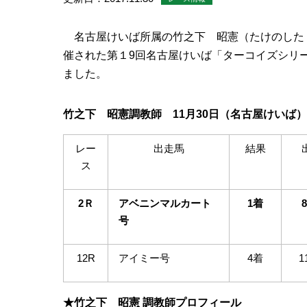
名古屋けいば所属の竹之下 昭憲（たけのした 
催された第１9回名古屋けいば「ターコイズシリ
ました。
竹之下 昭憲調教師 11月30日（名古屋けいば
レー
出走馬
結果
ス
2Ｒ
アベニンマルカート
1着
号
12R
アイミー号
4着
1
★竹之下 昭憲
調教師プロフィール