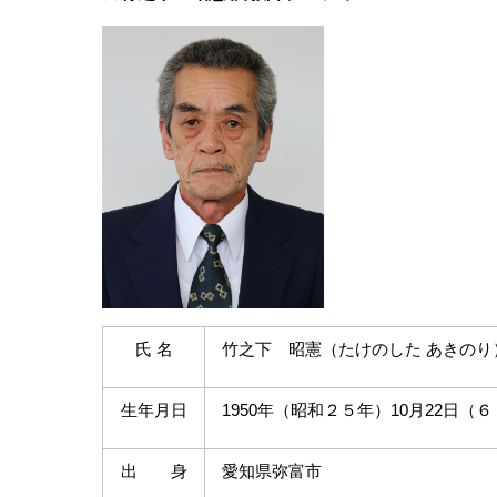
氏 名
竹之下 昭憲（たけのした あきのり
生年月日
1950年（昭和２５年）10月22日（
出 身
愛知県弥富市