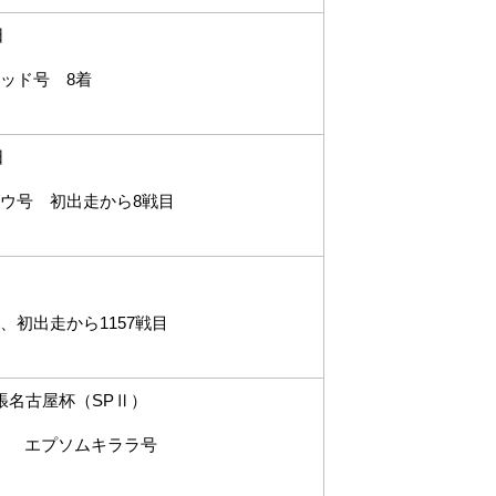
7日
ド号 8着
日
ウ号 初出走から8戦目
出走から1157戦目
尾張名古屋杯（SPⅡ）
ララ号