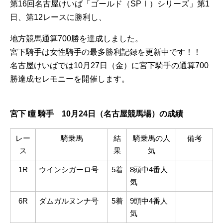
第16回名古屋けいば「ゴールド（SPⅠ）シリーズ」第1
日、第12レースに勝利し、
地方競馬通算700勝を達成しました。
宮下騎手は女性騎手の最多勝利記録を更新中です！！
名古屋けいばでは10月27日（金）に宮下騎手の通算700
勝達成セレモニーを開催します。
宮下 瞳 騎手 10月24日（名古屋競馬場）の成績
レー
騎乗馬
結
騎乗馬の人
備考
ス
果
気
1R
ウインシガーロ号
5着
8頭中4番人
気
6R
ダムガルヌンナ号
5着
9頭中4番人
気