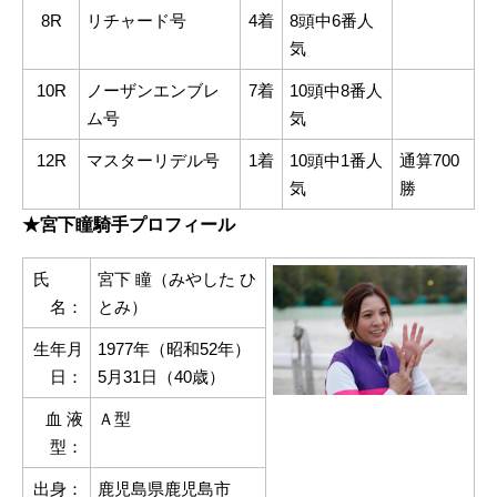
8R
リチャード号
4着
8
頭中6番人
気
10R
ノーザンエンブレ
7着
10
頭中8番人
ム号
気
12R
マスターリデル号
1着
10
頭中1番人
通算700
気
勝
★宮下瞳騎手プロフィール
氏
宮下 瞳（みやした ひ
名：
とみ）
生年月
1977年（昭和52年）
日：
5月31日（40歳）
血 液
Ａ型
型：
出身：
鹿児島県鹿児島市