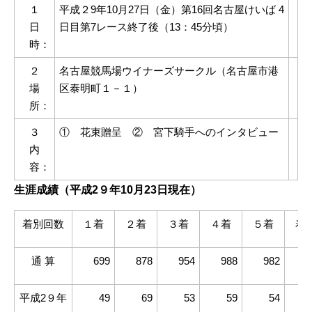
１
平成２9年10月27日（金）第16回名古屋けいば 4
日
日目第7レース終了後（13：45分頃）
時：
２
名古屋競馬場ウイナーズサークル（名古屋市港
場
区泰明町１－１）
所：
３
① 花束贈呈 ② 宮下騎手へのインタビュー
内
容：
生涯成績（平成2９年10月23日現在）
着別回数
１着
２着
３着
４着
５着
着
通 算
699
878
954
988
982
39
平成2９年
49
69
53
59
54
1