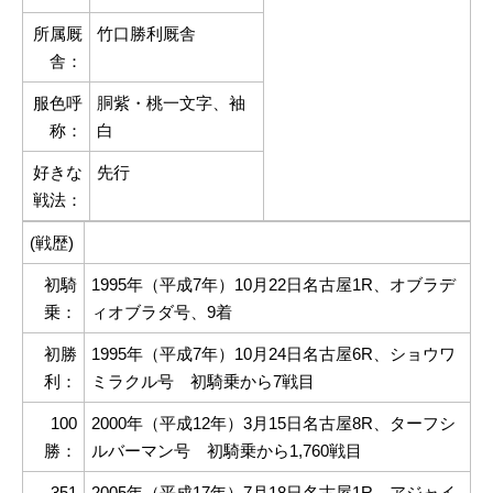
所属厩
竹口勝利厩舎
舎：
服色呼
胴紫・桃一文字、袖
称：
白
好きな
先行
戦法：
(戦歴)
初騎
1995年（平成7年）10月22日名古屋1R、オブラデ
乗：
ィオブラダ号、9着
初勝
1995年（平成7年）10月24日名古屋6R、ショウワ
利：
ミラクル号 初騎乗から7戦目
100
2000年（平成12年）3月15日名古屋8R、ターフシ
勝：
ルバーマン号 初騎乗から1,760戦目
351
2005年（平成17年）7月18日名古屋1R、アジャイ