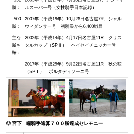
勝：
ルスーパー号（女性騎手日本記録）
500
2007年（平成19年）10月26日名古屋7R、シャル
勝：
ウィダンサー号 初騎乗から6,409戦目
主な
2002年（平成14年）4月17日
名古屋11R クリス
勝ち
タルカップ（SPⅡ） ヘイセイチェッカー号
鞍：
2017年（平成29年）9月22日名古屋11R 秋の鞍
（SPⅠ） ポルタディソーニ号
◎ 宮下 瞳騎手通算７００勝達成セレモニー