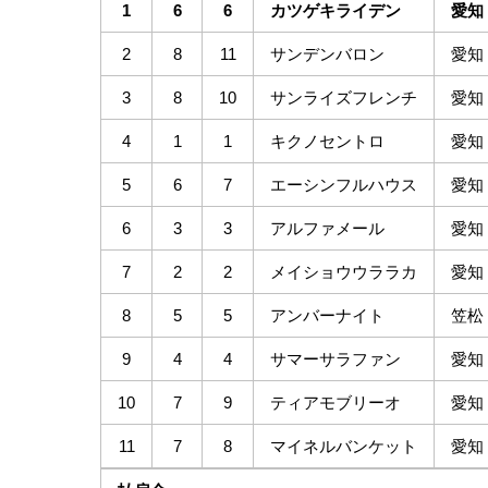
1
6
6
カツゲキライデン
愛知
2
8
11
サンデンバロン
愛知
3
8
10
サンライズフレンチ
愛知
4
1
1
キクノセントロ
愛知
5
6
7
エーシンフルハウス
愛知
6
3
3
アルファメール
愛知
7
2
2
メイショウウララカ
愛知
8
5
5
アンバーナイト
笠松
9
4
4
サマーサラファン
愛知
10
7
9
ティアモブリーオ
愛知
11
7
8
マイネルバンケット
愛知