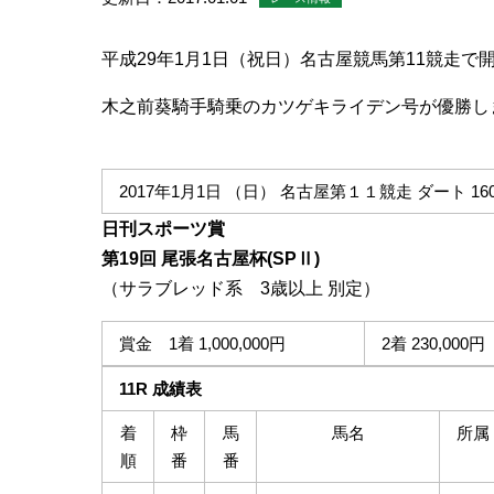
平成29年1月1日（祝日）名古屋競馬第11競走で
木之前葵騎手騎乗のカツゲキライデン号が優勝し
2017年1月1日 （日）
名古屋第１１競走
ダート 1
日刊スポーツ賞
第19回 尾張名古屋杯(SPⅡ)
（サラブレッド系 3歳以上 別定）
賞金 1着 1,000,000円
2着 230,000円
11R 成績表
着
枠
馬
馬名
所属
順
番
番