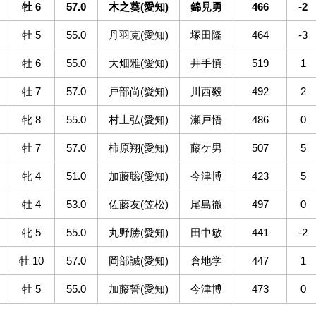
牡 6
57.0
木之葵(愛知)
錦見勇
466
-2
牡 5
55.0
丹羽克(愛知)
塚田隆
464
-3
牡 6
55.0
大畑雅(愛知)
井手慎
519
1
牡 7
57.0
戸部尚(愛知)
川西毅
492
2
牝 8
55.0
村上弘(愛知)
瀬戸悟
486
0
牡 7
57.0
柿原翔(愛知)
藤ケ男
507
5
牝 4
51.0
加藤聡(愛知)
今津博
423
5
牡 4
53.0
佐藤友(笠松)
尾島徹
497
0
牝 5
55.0
丸野勝(愛知)
田中敏
441
-2
牡 10
57.0
岡部誠(愛知)
倉地学
447
1
牡 5
55.0
加藤誓(愛知)
今津博
473
0