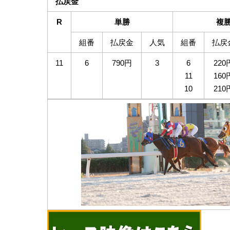
払戻金
R
単勝
複
組番
払戻金
人気
組番
払戻
11
6
790円
3
6
220
11
160
10
210