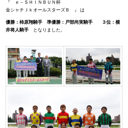
『 ｅ－ＳＨＩＮＢＵＮ杯
金シャチＪｋオールスターズＢ 』
は
優勝：柿原翔騎手 準優勝：戸部尚実騎手 ３位：横
井将人騎手
となりました。