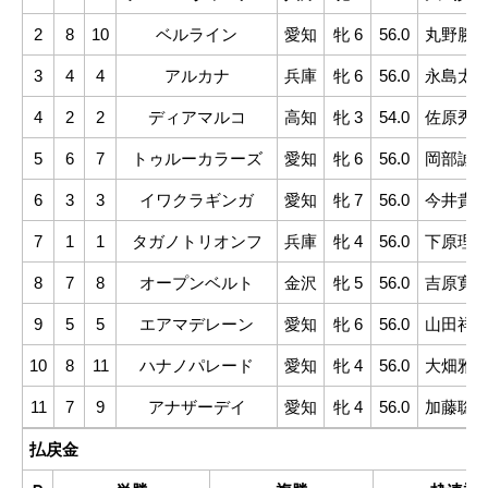
2
8
10
ベルライン
愛知
牝 6
56.0
丸野勝(
3
4
4
アルカナ
兵庫
牝 6
56.0
永島太(
4
2
2
ディアマルコ
高知
牝 3
54.0
佐原秀(
5
6
7
トゥルーカラーズ
愛知
牝 6
56.0
岡部誠(
6
3
3
イワクラギンガ
愛知
牝 7
56.0
今井貴(
7
1
1
タガノトリオンフ
兵庫
牝 4
56.0
下原理(
8
7
8
オープンベルト
金沢
牝 5
56.0
吉原寛(
9
5
5
エアマデレーン
愛知
牝 6
56.0
山田祥(
10
8
11
ハナノパレード
愛知
牝 4
56.0
大畑雅(
11
7
9
アナザーデイ
愛知
牝 4
56.0
加藤聡(
払戻金