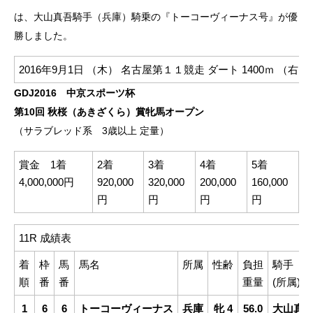
は、大山真吾騎手（兵庫）騎乗の『トーコーヴィーナス号』が優
勝しました。
2016年9月1日 （木）
名古屋第１１競走
ダート 1400ｍ （右
GDJ2016 中京スポーツ杯
第10回 秋桜（あきざくら）賞牝馬オープン
（サラブレッド系 3歳以上 定量）
賞金 1着
2着
3着
4着
5着
4,000,000円
920,000
320,000
200,000
160,000
円
円
円
円
11R 成績表
着
枠
馬
馬名
所属
性齢
負担
騎手
順
番
番
重量
(所属)
1
6
6
トーコーヴィーナス
兵庫
牝 4
56.0
大山真(