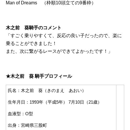
Man of Dreams （枠順10頭立ての9番枠）
.
木之前 葵騎手のコメント
「すごく乗りやすくて、反応の良い子だったので、楽に
乗ることができました！
また、次に繋がるレースができてよかったです！」
.
★木之前 葵 騎手プロフィール
氏名：木之前 葵（きのまえ あおい）
...
生年月日：1993年（平成5年） 7月10日（21歳）
血液型：O型
出身：宮崎県三股町