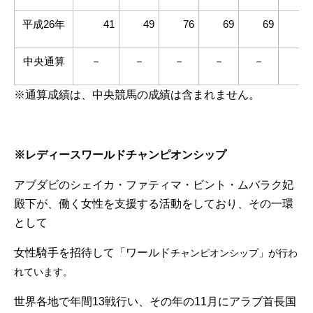
平成26年
41
49
76
69
69
2
中央通算
－
－
－
－
－
－
※通算成績は、中央競馬の成績は含まれません。
.
※レディースワールドチャンピオンシップ
アブダビのシェイカ・ファティマ・ビント・ムバラク妃
殿下が、働く女性を支援する活動をしており、その一環
として
女性騎手を招待して「ワールド
チャンピオンシップ」が行わ
れています。
世界各地で年間13戦行い、その年の11月にアラブ首長国