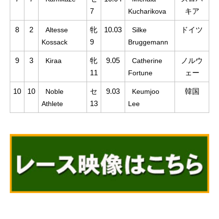
7
キア
Kucharikova
8
2
..
牝
10.03
..
ドイツ
Altesse
Silke
9
Kossack
Bruggemann
9
3
..
牝
9.05
..
ノルウ
Kiraa
Catherine
11
ェー
Fortune
10
10
..
セ
9.03
..
韓国
Noble
Keumjoo
13
Athlete
Lee
.
.