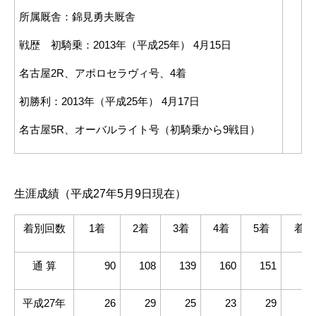
所属厩舎：錦見勇夫厩舎
戦歴 初騎乗：2013年（平成25年） 4月15日
名古屋2R、アポロセラヴィ号、4着
初勝利：2013年（平成25年） 4月17日
名古屋5R、オーバルライト号（初騎乗から9戦目）
.
生涯成績（平成27年5月9日現在）
着別回数
1着
2着
3着
4着
5着
着外
通 算
90
108
139
160
151
6
平成27年
26
29
25
23
29
1