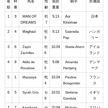
着
枠
馬名
性
負担
騎手
所属国
順
番
齢
重量
1
9
..
MAN OF
牡
9.13
..
Aoi
日本
DREAMS
7
Kinomae
2
4
..
Maghazi
牡
9.13
..
ハンガ
Gabriella
9
リー
Pap
3
6
..
牡
10.04
..
アイル
Zayin
Sheila Ahern
6
ランド
Zachilles
4
8
..
牡
9.08
..
デンマ
Attila de
Amanda
5
ーク
Rouaisse
Harbjerg
5
1
..
牝
10.04
..
フラン
Mazaaya
Pauline
4
ス
Boisgontier
6
5
..
セ
10.01
..
イギリ
Syrah Gris
Stefania
9
ス
Gandola
7
7
..
セ
10.04
..
スロバ
Kamikaze
Michala