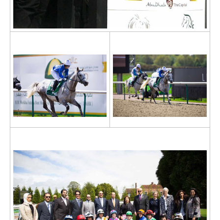
.
.
.