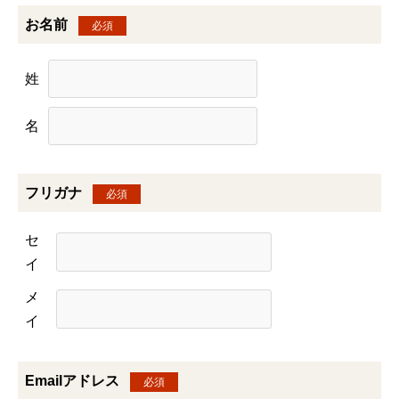
お名前
必須
姓
名
フリガナ
必須
セ
イ
メ
イ
Emailアドレス
必須