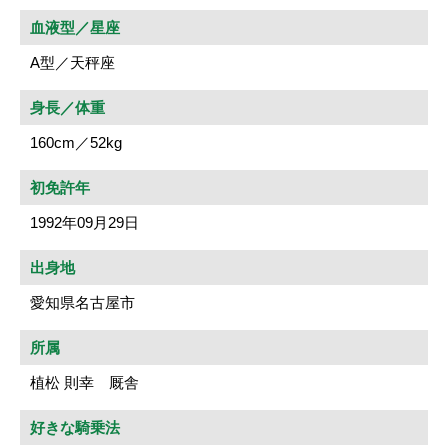
血液型／星座
A型／天秤座
身長／体重
160cm／52kg
初免許年
1992年09月29日
出身地
愛知県名古屋市
所属
植松 則幸 厩舎
好きな騎乗法